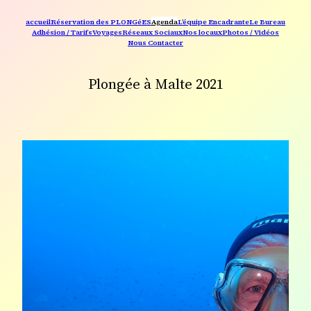
accueil
Réservation des PLONGéES
Agenda
L’équipe Encadrante
Le Bureau
Adhésion / Tarifs
Voyages
Réseaux Sociaux
Nos locaux
Photos / Vidéos
Nous Contacter
Plongée à Malte 2021