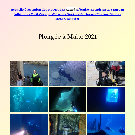
accueil
Réservation des PLONGéES
Agenda
L’équipe Encadrante
Le Bureau
Adhésion / Tarifs
Voyages
Réseaux Sociaux
Nos locaux
Photos / Vidéos
Nous Contacter
Plongée à Malte 2021