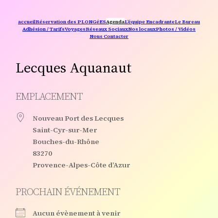
Aller
au
contenu
accueil
Réservation des PLONGéES
Agenda
L’équipe Encadrante
Le Bureau
Adhésion / Tarifs
Voyages
Réseaux Sociaux
Nos locaux
Photos / Vidéos
Nous Contacter
Lecques Aquanaut
EMPLACEMENT
Nouveau Port des Lecques
Saint-Cyr-sur-Mer
Bouches-du-Rhône
83270
Provence-Alpes-Côte d’Azur
PROCHAIN ÉVÉNEMENT
Aucun évènement à venir