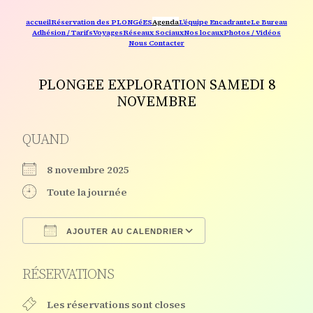
accueil
Réservation des PLONGéES
Agenda
L’équipe Encadrante
Le Bureau
Adhésion / Tarifs
Voyages
Réseaux Sociaux
Nos locaux
Photos / Vidéos
Nous Contacter
PLONGEE EXPLORATION SAMEDI 8
NOVEMBRE
QUAND
8 novembre 2025
Toute la journée
AJOUTER AU CALENDRIER
Télécharger ICS
Calendrier Google
RÉSERVATIONS
Les réservations sont closes