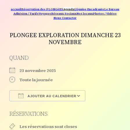
accueil
Réservation des PLONGéES
Agenda
L’équipe Encadrante
Le Bureau
Adhésion / Tarifs
Voyages
Réseaux Sociaux
Nos locaux
Photos / Vidéos
Nous Contacter
PLONGEE EXPLORATION DIMANCHE 23
NOVEMBRE
QUAND
23 novembre 2025
Toute la journée
AJOUTER AU CALENDRIER
Télécharger ICS
Calendrier Google
RÉSERVATIONS
Les réservations sont closes