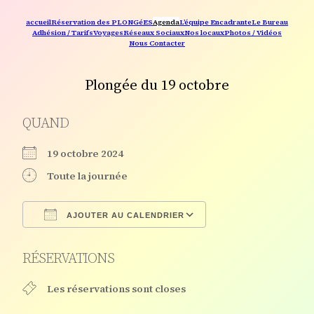
accueil
Réservation des PLONGéES
Agenda
L’équipe Encadrante
Le Bureau
Adhésion / Tarifs
Voyages
Réseaux Sociaux
Nos locaux
Photos / Vidéos
Nous Contacter
Plongée du 19 octobre
QUAND
19 octobre 2024
Toute la journée
AJOUTER AU CALENDRIER
Télécharger ICS
Calendrier Google
RÉSERVATIONS
Les réservations sont closes