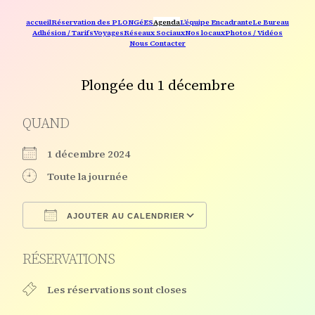
accueil
Réservation des PLONGéES
Agenda
L’équipe Encadrante
Le Bureau
Adhésion / Tarifs
Voyages
Réseaux Sociaux
Nos locaux
Photos / Vidéos
Nous Contacter
Plongée du 1 décembre
QUAND
1 décembre 2024
Toute la journée
AJOUTER AU CALENDRIER
Télécharger ICS
Calendrier Google
RÉSERVATIONS
Les réservations sont closes