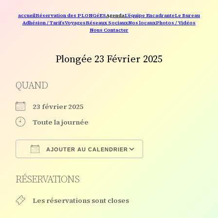
accueil
Réservation des PLONGéES
Agenda
L’équipe Encadrante
Le Bureau
Adhésion / Tarifs
Voyages
Réseaux Sociaux
Nos locaux
Photos / Vidéos
Nous Contacter
Plongée 23 Février 2025
QUAND
23 février 2025
Toute la journée
AJOUTER AU CALENDRIER
Télécharger ICS
Calendrier Google
RÉSERVATIONS
Les réservations sont closes