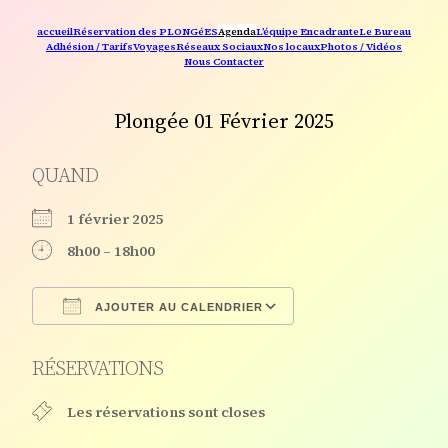
accueil
Réservation des PLONGéES
Agenda
L’équipe Encadrante
Le Bureau
Adhésion / Tarifs
Voyages
Réseaux Sociaux
Nos locaux
Photos / Vidéos
Nous Contacter
Plongée 01 Février 2025
QUAND
1 février 2025
8h00 – 18h00
AJOUTER AU CALENDRIER
Télécharger ICS
Calendrier Google
RÉSERVATIONS
Les réservations sont closes