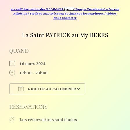
accueil
Réservation des PLONGéES
Agenda
L’équipe Encadrante
Le Bureau
Adhésion / Tarifs
Voyages
Réseaux Sociaux
Nos locaux
Photos / Vidéos
Nous Contacter
La Saint PATRICK au My BEERS
QUAND
16 mars 2024
17h30 – 23h00
AJOUTER AU CALENDRIER
Télécharger ICS
Calendrier Google
RÉSERVATIONS
Les réservations sont closes