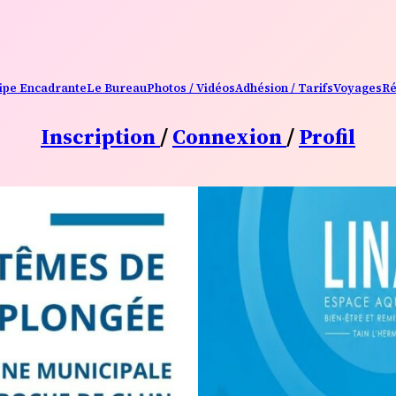
ipe Encadrante
Le Bureau
Photos / Vidéos
Adhésion / Tarifs
Voyages
Ré
Inscription
/
Connexion
/
Profil